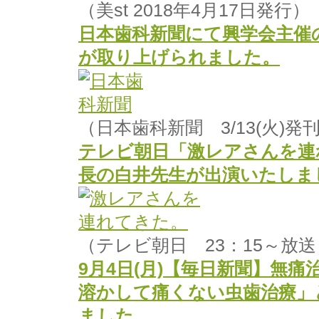
（美st 2018年4月17日発行）
日本歯科新聞にて興学会主催
が取り上げられました。
（日本歯科新聞 3/13(火)発
テレビ朝日「激レアさんを連
長の白井先生が出演いたしま
（テレビ朝日 23：15～放送
9月4日(月)【毎日新聞】無痛
溶かして痛くない虫歯治療」
ました。