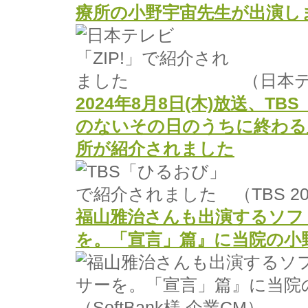
療所の小野宇宙先生が出演し
（日本テ
2024年8月8日(木)放送、
のないその日のうちに終わる
所が紹介されました
（TBS 2
福山雅治さんも出演するソフ
を。「宣言」篇』に当院の小
（SoftBank様 企業CM）