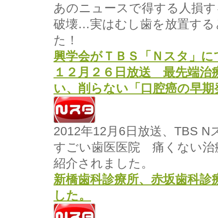
あのニュースで得する人損す
破壊…実はむし歯を放置する
た！
興学会がＴＢＳ「Ｎスタ」に
１２月２６日放送
最先端治
い、削らない
「口腔癌の早期
2012年12月6日放送、TB
すごい歯医医院 痛くない治
紹介されました。
新橋歯科診療所、赤坂歯科診
した。