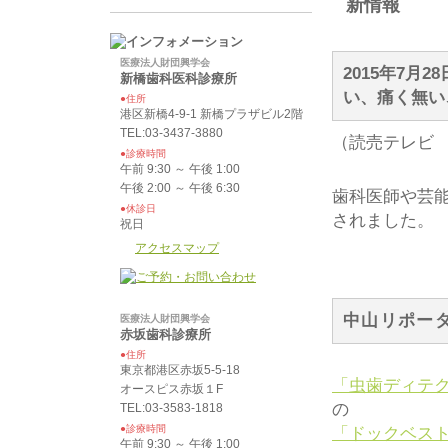
医療法人財団興学会
2015年7月
新橋歯科医科診療所
い、痛く無い
●住所
港区新橋4-9-1 新橋プラザビル2階
TEL:03-3437-3880
（読売テレビ 
●診療時間
午前 9:30 ～ 午後 1:00
午後 2:00 ～ 午後 6:30
歯科医師や芸
●休診日
されました。
祝日
アクセスマップ
中山リポー
医療法人財団興学会
赤坂歯科診療所
●住所
東京都港区赤坂5-5-18
「虫歯ディテ
オースピス赤坂１F
の
TEL:03-3583-1818
●診療時間
「ドックベス
午前 9:30 ～ 午後 1:00