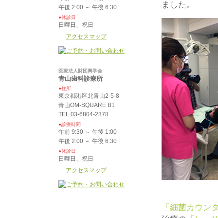
ました。
午後 2:00 ～ 午後 6:30
●休診日
日曜日、祝日
アクセスマップ
医療法人財団興学会
青山歯科診療所
●住所
東京都港区北青山2-5-8
青山OM-SQUARE B1
TEL:03-6804-2378
●診療時間
午前 9:30 ～ 午後 1:00
午後 2:00 ～ 午後 6:30
●休診日
日曜日、祝日
アクセスマップ
「細菌カウン