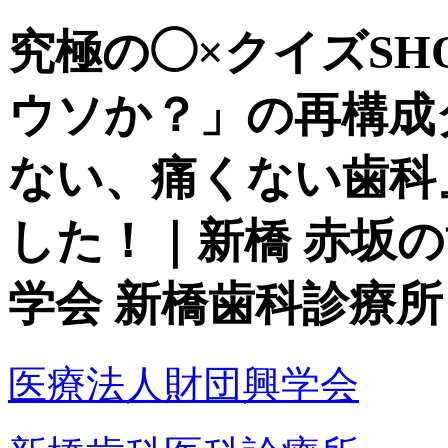
究極の◯×クイズS
ウソか？」の再構成
ない、痛くない歯科
した！｜新橋 赤坂
学会 新橋歯科診療所
医療法人財団興学会